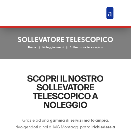
SOLLEVATORE TELESCOPICO
Home
5
Noleggio mezzi
5
Sollevatore telescopico
SCOPRI IL NOSTRO
SOLLEVATORE
TELESCOPICO A
NOLEGGIO
Grazie ad una
gamma di servizi molto ampia
,
rivolgendoti a noi di MG Montaggi potrai
richiedere a