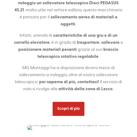
noleggio un sollevatore telescopico Dieci PEGASUS
45.21
: molto utile nel settore edilizio, questo macchinario
è pensato per il
sollevamento aereo di materiali e
oggetti
.
Infatti, unendo le
caratteristiche di una gru e di un
carrello elevatore
, è in grado di
trasportare
,
sollevare
e
posizionare materiali pesanti
grazie al suo
braccio
telescopico rotativo regolabile
.
MG Montaggi ha a disposizione diversi mezzi di
sollevamento a noleggio, oltre al nostro sollevatore
telescopico:
per saperne di più, contattaci!
Il servizio di
nolo si rivolge alle
attività della zona di Lecco
.
Scopri di più