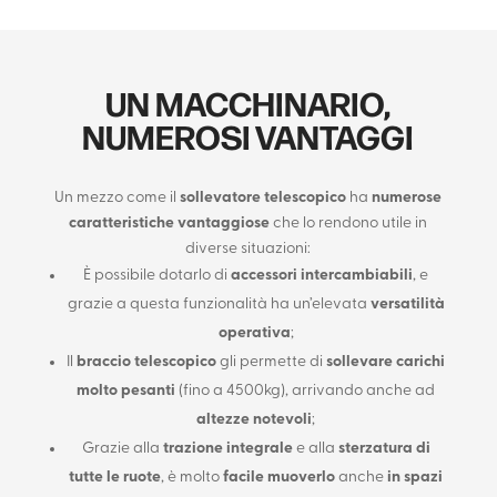
UN MACCHINARIO,
NUMEROSI VANTAGGI
Un mezzo come il
sollevatore telescopico
ha
numerose
caratteristiche vantaggiose
che lo rendono utile in
diverse situazioni:
È possibile dotarlo di
accessori intercambiabili
, e
grazie a questa funzionalità ha un’elevata
versatilità
operativa
;
Il
braccio telescopico
gli permette di
sollevare carichi
molto pesanti
(fino a 4500kg), arrivando anche ad
altezze notevoli
;
Grazie alla
trazione integrale
e alla
sterzatura di
tutte le ruote
, è molto
facile
muoverlo
anche
in spazi