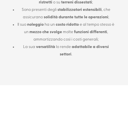
ristretti
o su
terreni dissestati
;
Sono presenti degli
stabilizzatori estensibili
, che
assicurano
solidità durante tutte le operazioni
;
Il suo
noleggio
ha un
costo ridotto
e al tempo stesso è
un
mezzo che svolge
molte
funzioni differenti
,
ammortizzando così i costi generali;
La sua
versatilità
lo rende
adattabile a diversi
settori
.
REALIZZA CON NOI
GRANDI OPERE
METALLICHE