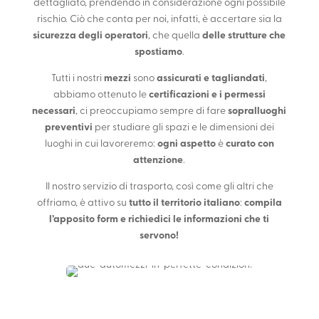
dettagliato, prendendo in considerazione ogni possibile
rischio. Ciò che conta per noi, infatti, è accertare sia la
sicurezza degli operatori
, che quella
delle strutture che
spostiamo
.
Tutti i nostri
mezzi
sono
assicurati e tagliandati
,
abbiamo ottenuto le
certificazioni e i permessi
necessari
, ci preoccupiamo sempre di fare
sopralluoghi
preventivi
per studiare gli spazi e le dimensioni dei
luoghi in cui lavoreremo:
ogni aspetto
è
curato con
attenzione
.
Il nostro servizio di trasporto, così come gli altri che
offriamo, è attivo su
tutto il territorio italiano
:
compila
l’apposito form e richiedici le informazioni che ti
servono!