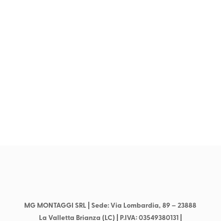
REALIZZA CON NOI
GRANDI OPERE
METALLICHE
Contattaci per richiedere i nostri servizi
Contattaci
MG MONTAGGI SRL
| Sede: Via Lombardia, 89 –
23888
La Valletta Brianza (LC) | P.IVA: 03549380131 |