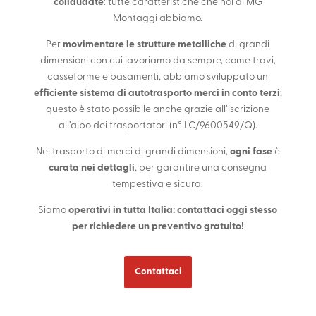
collaudate
: tutte caratteristiche che noi di MG
Montaggi abbiamo.
Per
movimentare le strutture metalliche
di grandi
dimensioni con cui lavoriamo da sempre, come travi,
casseforme e basamenti, abbiamo sviluppato un
efficiente sistema di autotrasporto merci in conto terzi
;
questo è stato possibile anche grazie all’iscrizione
all’albo dei trasportatori (n° LC/9600549/Q).
Nel trasporto di merci di grandi dimensioni,
ogni fase
è
curata nei dettagli
, per garantire una consegna
tempestiva e sicura.
Siamo
operativi in tutta Italia: contattaci oggi stesso
per richiedere un preventivo gratuito!
Contattaci